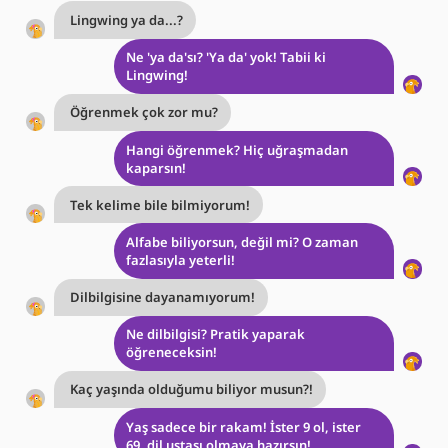
Lingwing ya da...?
Ne 'ya da'sı? 'Ya da' yok! Tabii ki
Lingwing!
Öğrenmek çok zor mu?
Hangi öğrenmek? Hiç uğraşmadan
kaparsın!
Tek kelime bile bilmiyorum!
Alfabe biliyorsun, değil mi? O zaman
fazlasıyla yeterli!
Dilbilgisine dayanamıyorum!
Ne dilbilgisi? Pratik yaparak
öğreneceksin!
Kaç yaşında olduğumu biliyor musun?!
Yaş sadece bir rakam! İster 9 ol, ister
69, dil ustası olmaya hazırsın!