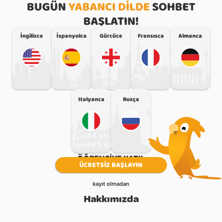
BUGÜN
YABANCI DILDE
SOHBET
BAŞLA
BAŞLA
BAŞLA
BAŞLA
BAŞLA
BAŞLATIN!
İngilizce
İspanyolca
Gürcüce
Fransısca
Almanca
BAŞLA
BAŞLA
Italyanca
Rusça
ÖĞRENCIYE KATIL
ÜCRETSIZ BAŞLAYIN
kayıt olmadan
Hakkımızda